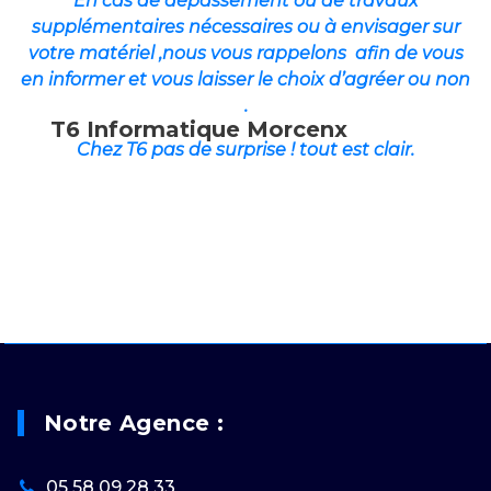
En cas de dépassement ou de travaux
supplémentaires nécessaires ou à envis
ager sur
votre matériel ,nous vous rappelons afin de vous
en informer et vous laisser le choix d’agréer ou non
.
T6 Informatique Morcenx
Chez T6 pas de surprise ! tout est clair
.
Notre Agence :
05 58 09 28 33